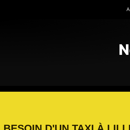
A
N
BESOIN D'UN TAXI À LILL