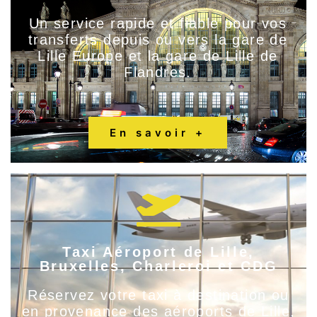
Un service rapide et fiable pour vos
transferts depuis ou vers la gare de
Lille Europe
et la gare de
Lille de
Flandres
.
En savoir +
Taxi Aéroport de Lille,
Bruxelles, Charleroi et CDG
Réservez votre taxi à destination ou
en provenance des aéroports de Lille,