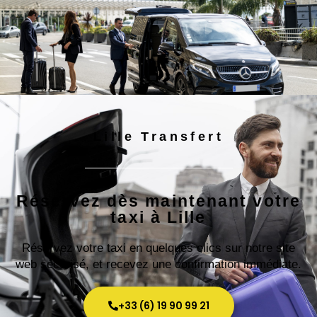
Lille Transfert
Réservez dès maintenant votre
taxi à Lille
Réservez votre taxi en quelques clics sur notre site
web sécurisé, et recevez une confirmation immédiate.
+33 (6) 19 90 99 21